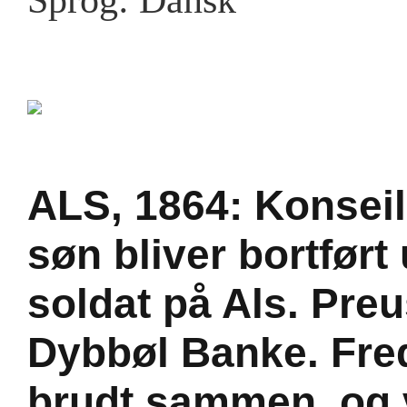
Sprog: Dansk
ALS, 1864: Konsei
søn bliver bortført
soldat på Als. Pre
Dybbøl Banke. Fre
brudt sammen, og 