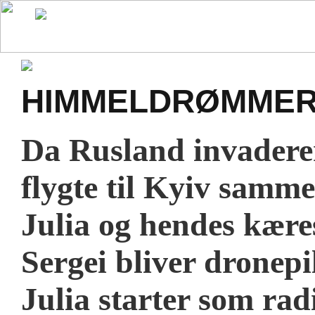
HIMMELDRØMME
Da Rusland invadere
flygte til Kyiv sam
Julia og hendes kæres
Sergei bliver drone­p
Julia starter som radi