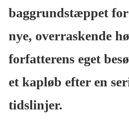
baggrundstæppet fo
nye, overraskende hø
forfatterens eget bes
et kapløb efter en se
tidslinjer.