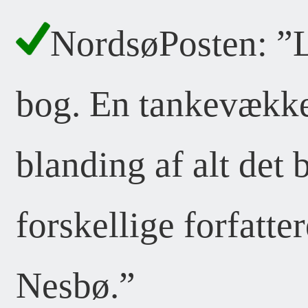
NordsøPosten: ”L
bog. En tankevækk
blanding af alt det b
forskellige forfatt
Nesbø.”