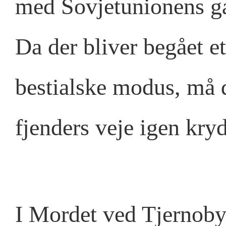
med Sovjetunionens g
Da der bliver begået 
bestialske modus, må 
fjenders veje igen kry
I Mordet ved Tjernobyl