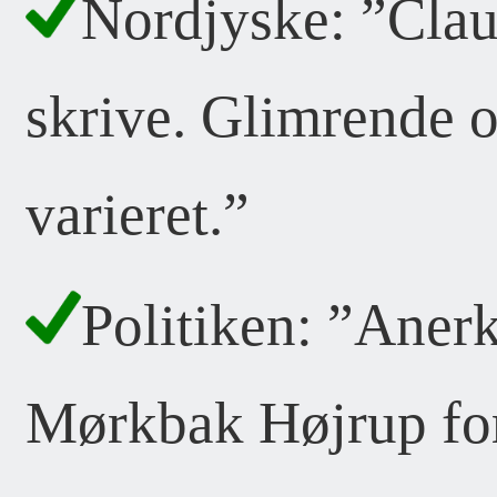
Nordjyske: ”Cla
skrive. Glimrende o
varieret.”
Politiken: ”Aner
Mørkbak Højrup for 