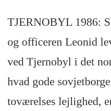
TJERNOBYL 1986: Sku
og officeren Leonid le
ved Tjernobyl i det no
hvad gode sovjetborg
toværelses lejlighed, e