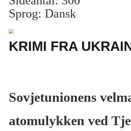
Sideantal: 300
Sprog: Dansk
KRIMI FRA UKRAI
Sovjetunionens velma
atomulykken ved Tje