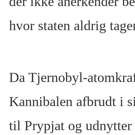
der ikke anerkender be
hvor staten aldrig tager
Da Tjernobyl-atomkraf
Kannibalen afbrudt i s
til Prypjat og udnytter 